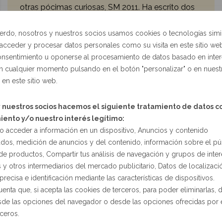
otras pócimas curiosas, SM 2011. Ha escrito dos
libros para niños, un libro de cuentos, una obra de
erdo, nosotros y nuestros socios usamos cookies o tecnologías simi
teatro y actualmente trabaja en su segunda
acceder y procesar datos personales como su visita en este sitio we
novela.
consentimiento u oponerse al procesamiento de datos basado en inte
n cualquier momento pulsando en el botón "personalizar" o en nuestr
Ver más
en este sitio web.
 nuestros socios hacemos el siguiente tratamiento de datos c
ento y/o nuestro interés legítimo:
o acceder a información en un dispositivo, Anuncios y contenido
Libros relacionados
ados, medición de anuncios y del contenido, información sobre el pú
de productos, Compartir tus análisis de navegación y grupos de inte
 y otros intermediarios del mercado publicitario, Datos de localizaci
precisa e identificación mediante las características de dispositivos.
enta que, si acepta las cookies de terceros, para poder eliminarlas, 
sde las opciones del navegador o desde las opciones ofrecidas por
ceros.