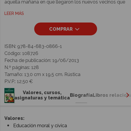
aquella mañana en que llegaron los nuevos vecinos que
se vería envuelto en una historia de misterio y horror
LEER MÁS
dentro del mundo de la lucha libre.
COMPRAR
ISBN: 978-84-683-0866-1
Código: 108726
Fecha de publicación:
19/06/2013
N.º páginas: 128
Tamaño: 13,0 cm x 19,5 cm. Rústica
P.V.P.:
12,50
€
Valores, cursos,
Biografía
Libros relacio
asignaturas y temática
Valores:
Educación moral y cívica