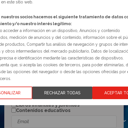
en este sitio web.
VER MUESTRAS
 nuestros socios hacemos el siguiente tratamiento de datos c
ento y/o nuestro interés legítimo:
o acceder a información en un dispositivo, Anuncios y contenido
ados, medición de anuncios y del contenido, información sobre el pú
de productos, Compartir tus análisis de navegación y grupos de inte
 y otros intermediarios del mercado publicitario, Datos de localizaci
precisa e identificación mediante las características de dispositivos.
enta que, si acepta las cookies de terceros, para poder eliminarlas, 
sde las opciones del navegador o desde las opciones ofrecidas por
¿Quieres recibir nuestras
ceros.
novedades por correo
electrónico?
SONALIZAR
RECHAZAR TODAS
ACEPTAR T
Libros infantiles y juveniles
Contenidos educativos