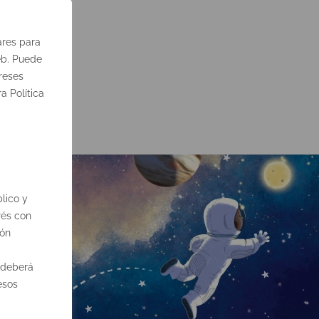
ares para
eb. Puede
reses
a Política
or
lico y
rés con
ión
, deberá
esos