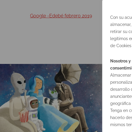
Google -Edebé febrero 2019
Con su acu
almacenar,
retirar su
legítimos e
de Cookies 
¿
Nosotros y 
consentimie
Almacenar 
personaliza
desarrollo 
anunciantes
geográfica 
Tenga en cu
hacerlo de
mismos ter