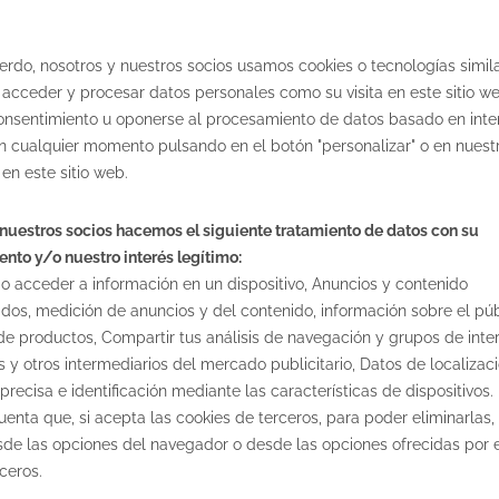
11 de febrero de 2019
erdo, nosotros y nuestros socios usamos cookies o tecnologías simil
 acceder y procesar datos personales como su visita en este sitio w
 consentimiento u oponerse al procesamiento de datos basado en inte
n cualquier momento pulsando en el botón "personalizar" o en nuestr
en este sitio web.
Quieres recibir nuestras novedades p
nuestros socios hacemos el siguiente tratamiento de datos con su
nto y/o nuestro interés legítimo:
correo electrónico?
o acceder a información en un dispositivo, Anuncios y contenido
dos, medición de anuncios y del contenido, información sobre el púb
Libros infantiles y juveniles
Contenidos educativos
de productos, Compartir tus análisis de navegación y grupos de inte
 y otros intermediarios del mercado publicitario, Datos de localizac
precisa e identificación mediante las características de dispositivos.
enta que, si acepta las cookies de terceros, para poder eliminarlas
sde las opciones del navegador o desde las opciones ofrecidas por 
He leído y acepto el
aviso legal
y la
política de privacidad
ceros.